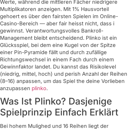
Werte, während die mittleren Fächer niedrigere
Multiplikatoren anzeigen. Mit 1% Hausvorteil
gehoert es über den fairsten Spielen im Online-
Casino-Bereich — aber fair heisst nicht, dass i
gewinnst. Verantwortungsvolles Bankroll-
Management bleibt entscheidend. Plinko ist ein
Glücksspiel, bei dem eine Kugel von der Spitze
einer Pin-Pyramide fällt und durch zufällige
Richtungswechsel in einem Fach durch einem
Gewinnfaktor landet. Du kannst das Risikolevel
(niedrig, mittel, hoch) und perish Anzahl der Reihen
(8–16) anpassen, um das Spiel the deine Vorlieben
anzupassen
plinko
.
Was Ist Plinko? Dasjenige
Spielprinzip Einfach Erklärt
Bei hohem Mulighed und 16 Reihen liegt der