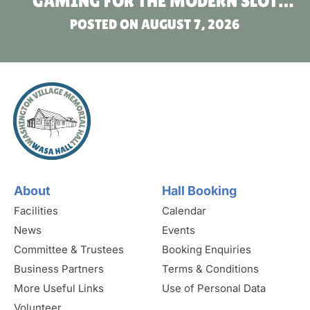
GAMING FOR THE MODERN SLOT
POSTED ON
ENTHUSIAST
AUGUST 7, 2026
About
Hall Booking
Facilities
Calendar
News
Events
Committee & Trustees
Booking Enquiries
Business Partners
Terms & Conditions
More Useful Links
Use of Personal Data
Volunteer