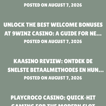
JUGADORES DE RITMO RÁPIDO
POSTED ON
AUGUST 7, 2026
UNLOCK THE BEST WELCOME BONUSES
AT 9WINZ CASINO: A GUIDE FOR NEW
POSTED ON
PLAYERS
AUGUST 7, 2026
KAASINO REVIEW: ONTDEK DE
SNELSTE BETAALMETHODES EN HUN
POSTED ON
VOORDELEN
AUGUST 7, 2026
PLAYCROCO CASINO: QUICK‑HIT