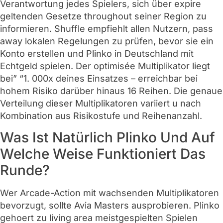
Verantwortung jedes Spielers, sich über expire
geltenden Gesetze throughout seiner Region zu
informieren. Shuffle empfiehlt allen Nutzern, pass
away lokalen Regelungen zu prüfen, bevor sie ein
Konto erstellen und Plinko in Deutschland mit
Echtgeld spielen. Der optimisée Multiplikator liegt
bei” “1. 000x deines Einsatzes – erreichbar bei
hohem Risiko darüber hinaus 16 Reihen. Die genaue
Verteilung dieser Multiplikatoren variiert u nach
Kombination aus Risikostufe und Reihenanzahl.
Was Ist Natürlich Plinko Und Auf
Welche Weise Funktioniert Das
Runde?
Wer Arcade-Action mit wachsenden Multiplikatoren
bevorzugt, sollte Avia Masters ausprobieren. Plinko
gehoert zu living area meistgespielten Spielen