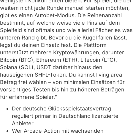
wenigsten Konkurrenten bieten. Für Spieler, die bei
weitem nicht jede Runde manuell starten möchten,
gibt es einen Autobet-Modus. Die Reihenanzahl
bestimmt, auf welche weise viele Pins auf dem
Spielfeld sind oftmals und wie allerlei Fächer es was
unteren Rand gibt. Bevor du die Kugel fallen lässt,
legst du deinen Einsatz fest. Die Plattform
unterstützt mehrere Kryptowährungen, darunter
Bitcoin (BTC), Ethereum (ETH), Litecoin (LTC),
Solana (SOL), USDT darüber hinaus den
hauseigenen SHFL-Token. Du kannst living area
Betrag frei wählen – von minimalen Einsätzen für
vorsichtiges Testen bis hin zu höheren Beträgen
für erfahrene Spieler.”
Der deutsche Glücksspielstaatsvertrag
reguliert primär in Deutschland lizenzierte
Anbieter.
Wer Arcade-Action mit wachsenden