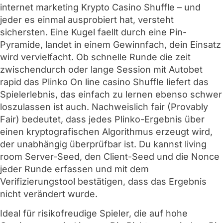
internet marketing Krypto Casino Shuffle – und
jeder es einmal ausprobiert hat, versteht
sichersten. Eine Kugel faellt durch eine Pin-
Pyramide, landet in einem Gewinnfach, dein Einsatz
wird vervielfacht. Ob schnelle Runde die zeit
zwischendurch oder lange Session mit Autobet
rapid das Plinko On line casino Shuffle liefert das
Spielerlebnis, das einfach zu lernen ebenso schwer
loszulassen ist auch. Nachweislich fair (Provably
Fair) bedeutet, dass jedes Plinko-Ergebnis über
einen kryptografischen Algorithmus erzeugt wird,
der unabhängig überprüfbar ist. Du kannst living
room Server-Seed, den Client-Seed und die Nonce
jeder Runde erfassen und mit dem
Verifizierungstool bestätigen, dass das Ergebnis
nicht verändert wurde.
Ideal für risikofreudige Spieler, die auf hohe