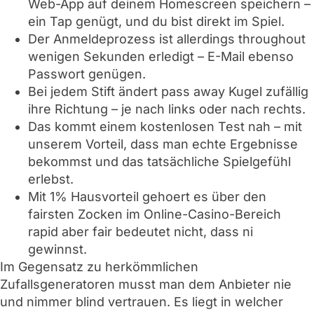
Web-App auf deinem Homescreen speichern –
ein Tap genügt, und du bist direkt im Spiel.
Der Anmeldeprozess ist allerdings throughout
wenigen Sekunden erledigt – E-Mail ebenso
Passwort genügen.
Bei jedem Stift ändert pass away Kugel zufällig
ihre Richtung – je nach links oder nach rechts.
Das kommt einem kostenlosen Test nah – mit
unserem Vorteil, dass man echte Ergebnisse
bekommst und das tatsächliche Spielgefühl
erlebst.
Mit 1% Hausvorteil gehoert es über den
fairsten Zocken im Online-Casino-Bereich
rapid aber fair bedeutet nicht, dass ni
gewinnst.
Im Gegensatz zu herkömmlichen
Zufallsgeneratoren musst man dem Anbieter nie
und nimmer blind vertrauen. Es liegt in welcher