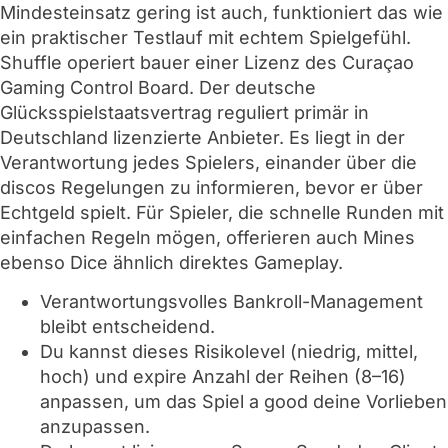
Mindesteinsatz gering ist auch, funktioniert das wie
ein praktischer Testlauf mit echtem Spielgefühl.
Shuffle operiert bauer einer Lizenz des Curaçao
Gaming Control Board. Der deutsche
Glücksspielstaatsvertrag reguliert primär in
Deutschland lizenzierte Anbieter. Es liegt in der
Verantwortung jedes Spielers, einander über die
discos Regelungen zu informieren, bevor er über
Echtgeld spielt. Für Spieler, die schnelle Runden mit
einfachen Regeln mögen, offerieren auch Mines
ebenso Dice ähnlich direktes Gameplay.
Verantwortungsvolles Bankroll-Management
bleibt entscheidend.
Du kannst dieses Risikolevel (niedrig, mittel,
hoch) und expire Anzahl der Reihen (8–16)
anpassen, um das Spiel a good deine Vorlieben
anzupassen.