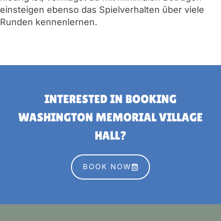
einsteigen ebenso das Spielverhalten über viele
Runden kennenlernen.
INTERESTED IN BOOKING
WASHINGTON MEMORIAL VILLAGE
HALL?
BOOK NOW