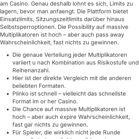
am Casino. Genau deshalb lohnt es sich, Limits zu
lagern, bevor man anfaengt. Die Plattform bietet
Einsatzlimits, Sitzungszeitlimits darüber hinaus
Selbstsperroptionen. Die Possibility auf massive
Multiplikatoren ist hoch – aber auch pass away
Wahrscheinlichkeit, fast nichts zu gewinnen.
Die genaue Verteilung jeder Multiplikatoren
variiert u nach Kombination aus Risikostufe und
Reihenanzahl.
Hier ist der direkte Vergleich mit die anderen
beliebten Formaten.
Plinko ist schnell – vielleicht das schnellste
Format im or her Casino.
Die Chance auf massive Multiplikatoren ist
hoch – aber auch expire Wahrscheinlichkeit,
fast gar nichts zu gewinnen.
Für Spieler, die wirklich nicht jede Runde