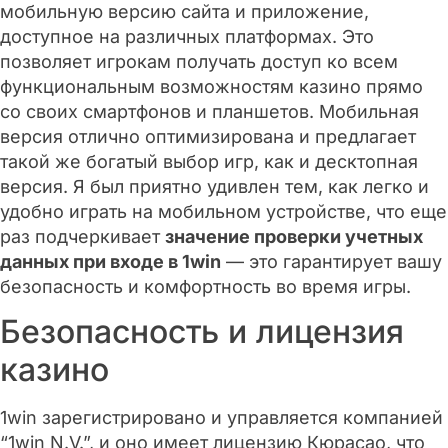
мобильную версию сайта и приложение,
доступное на различных платформах. Это
позволяет игрокам получать доступ ко всем
функциональным возможностям казино прямо
со своих смартфонов и планшетов. Мобильная
версия отлично оптимизирована и предлагает
такой же богатый выбор игр, как и десктопная
версия. Я был приятно удивлен тем, как легко и
удобно играть на мобильном устройстве, что еще
раз подчеркивает
значение проверки учетных
данных при входе в 1win
— это гарантирует вашу
безопасность и комфортность во время игры.
Безопасность и лицензия
казино
1win зарегистрировано и управляется компанией
“1win N.V.”, и оно имеет лицензию Кюрасао, что