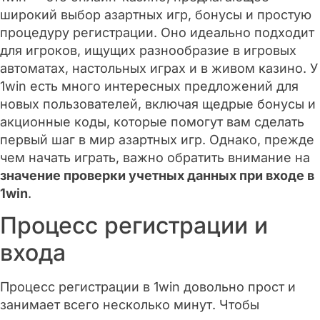
широкий выбор азартных игр, бонусы и простую
процедуру регистрации. Оно идеально подходит
для игроков, ищущих разнообразие в игровых
автоматах, настольных играх и в живом казино. У
1win есть много интересных предложений для
новых пользователей, включая щедрые бонусы и
акционные коды, которые помогут вам сделать
первый шаг в мир азартных игр. Однако, прежде
чем начать играть, важно обратить внимание на
значение проверки учетных данных при входе в
1win
.
Процесс регистрации и
входа
Процесс регистрации в 1win довольно прост и
занимает всего несколько минут. Чтобы