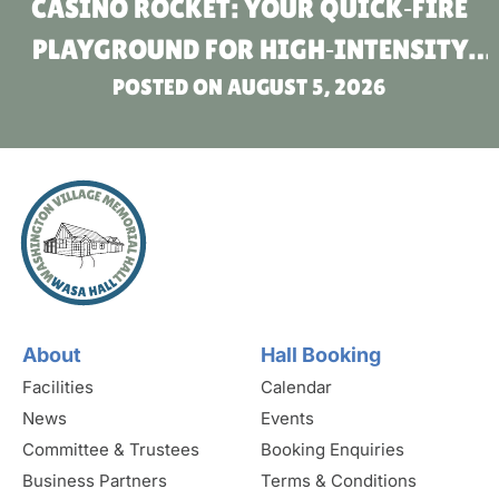
CASINO ROCKET: YOUR QUICK‑FIRE
PLAYGROUND FOR HIGH‑INTENSITY
SLOTS AND LIVE ACTION
POSTED ON
AUGUST 5, 2026
About
Hall Booking
Facilities
Calendar
News
Events
Committee & Trustees
Booking Enquiries
Business Partners
Terms & Conditions