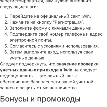
зарегистрироваться, вам нужно выполнить
следующие шаги:
Перейдите на официальный сайт 1win.
Нажмите на кнопку “Регистрация”.
Заполните форму с личными данными.
Подтвердите свой номер телефона и адрес
электронной почты.
Согласитесь с условиями использования.
Затем выполните вход, используя свои
учетные данные.
Следует подчеркнуть, что
значение проверки
учетных данных при входе в 1win
не следует
недооценивать — это важный шаг к
обеспечению безопасности вашей учетной
записи и защиты от мошенничества.
Бонусы и промокоды