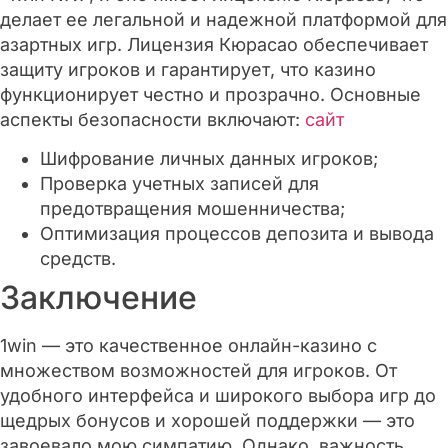
делает ее легальной и надежной платформой для
азартных игр. Лицензия Кюрасао обеспечивает
защиту игроков и гарантирует, что казино
функционирует честно и прозрачно. Основные
аспекты безопасности включают:
сайт
Шифрование личных данных игроков;
Проверка учетных записей для
предотвращения мошенничества;
Оптимизация процессов депозита и вывода
средств.
Заключение
1win — это качественное онлайн-казино с
множеством возможностей для игроков. От
удобного интерфейса и широкого выбора игр до
щедрых бонусов и хорошей поддержки — это
завоевало мою симпатию. Однако, важность