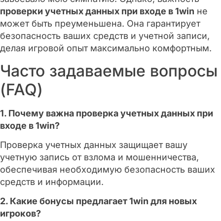
проверки учетных данных при входе в 1win
не
может быть преуменьшена. Она гарантирует
безопасность ваших средств и учетной записи,
делая игровой опыт максимально комфортным.
Часто задаваемые вопросы
(FAQ)
1. Почему важна проверка учетных данных при
входе в 1win?
Проверка учетных данных защищает вашу
учетную запись от взлома и мошенничества,
обеспечивая необходимую безопасность ваших
средств и информации.
2. Какие бонусы предлагает 1win для новых
игроков?