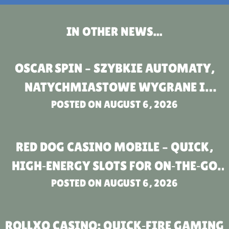
IN OTHER NEWS...
OSCAR SPIN – SZYBKIE AUTOMATY,
NATYCHMIASTOWE WYGRANE I
NATYCHMIASTOWA AKCJA
POSTED ON
AUGUST 6, 2026
RED DOG CASINO MOBILE – QUICK,
HIGH‑ENERGY SLOTS FOR ON‑THE‑GO
POSTED ON
PLAYERS
AUGUST 6, 2026
ROLLXO CASINO: QUICK‑FIRE GAMING