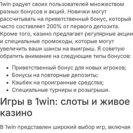
1win радует своих пользователей множеством
разных бонусов и акций. Новички могут
рассчитывать на приветственный бонус, который
часто составляет 200% от первого депозита.
Кроме того, казино предлагает регулярные акции
и специальные промокоды, которые могут
увеличить ваши шансы на выигрыш. Я советую
обратить внимание на следующие типы бонусов:
Приветственный бонус для новых игроков;
Бонусы на повторные депозиты;
Кэшбек на проигранные средства;
Специальные турниры и розыгрыши.
Игры в 1win: слоты и живое
казино
В 1win представлен широкий выбор игр, включая