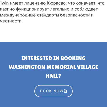
1win имеет лицензию Кюрасао, что означает, что
казино функционирует легально и соблюдает
международные стандарты безопасности и
честности.
INTERESTED IN BOOKING
WASHINGTON MEMORIAL VILLAGE
HALL?
BOOK NOW