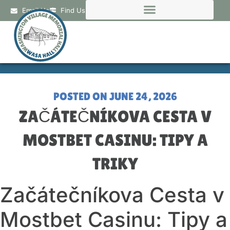
Email Us
Find Us
POSTED ON
JUNE 24, 2026
ZAČÁTEČNÍKOVA CESTA V
MOSTBET CASINU: TIPY A
TRIKY
Začátečníkova Cesta v
Mostbet Casinu: Tipy a