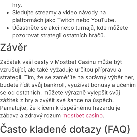
hry.
Sledujte streamy a video návody na
platformách jako Twitch nebo YouTube.
Účastněte se akcí nebo turnajů, kde můžete
pozorovat strategii ostatních hráčů.
Závěr
Začátek vaší cesty v Mostbet Casinu může být
vzrušující, ale také vyžaduje určitou přípravu a
strategii. Tím, že se zaměříte na správný výběr her,
budete řídit svůj bankroll, využívat bonusy a učením
se od ostatních, můžete výrazně vylepšit svůj
zážitek z hry a zvýšit své šance na úspěch.
Pamatujte, že klíčem k úspěšnému hazardu je
zábava a zdravý rozum
mostbet casino
.
Často kladené dotazy (FAQ)