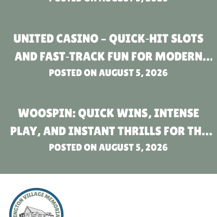
UNITED CASINO – QUICK‑HIT SLOTS
AND FAST‑TRACK FUN FOR MODERN
POSTED ON
PLAYERS
AUGUST 5, 2026
WOOSPIN: QUICK WINS, INTENSE
PLAY, AND INSTANT THRILLS FOR THE
POSTED ON
RAPID‑PULSE GAMER
AUGUST 5, 2026