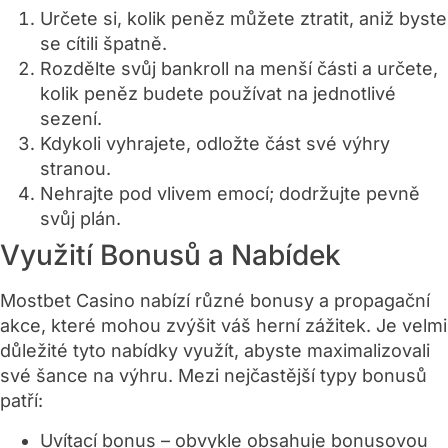
Určete si, kolik peněz můžete ztratit, aniž byste
se cítili špatně.
Rozdělte svůj bankroll na menší části a určete,
kolik peněz budete používat na jednotlivé
sezení.
Kdykoli vyhrajete, odložte část své výhry
stranou.
Nehrajte pod vlivem emocí; dodržujte pevně
svůj plán.
Využití Bonusů a Nabídek
Mostbet Casino nabízí různé bonusy a propagační
akce, které mohou zvýšit váš herní zážitek. Je velmi
důležité tyto nabídky využít, abyste maximalizovali
své šance na výhru. Mezi nejčastější typy bonusů
patří:
Uvítací bonus – obvykle obsahuje bonusovou