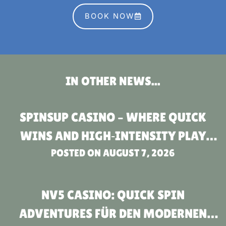
BOOK NOW
IN OTHER NEWS...
SPINSUP CASINO – WHERE QUICK
WINS AND HIGH‑INTENSITY PLAY
POSTED ON
MEET
AUGUST 7, 2026
NV5 CASINO: QUICK SPIN
ADVENTURES FÜR DEN MODERNEN