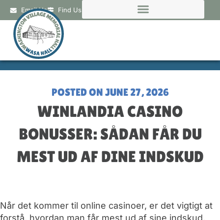
Email Us
Find Us
POSTED ON
JUNE 27, 2026
WINLANDIA CASINO
BONUSSER: SÅDAN FÅR DU
MEST UD AF DINE INDSKUD
Når det kommer til online casinoer, er det vigtigt at
forstå, hvordan man får mest ud af sine indskud.