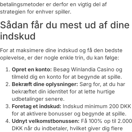
betalingsmetoder er derfor en vigtig del af
strategien for enhver spiller.
Sådan får du mest ud af dine
indskud
For at maksimere dine indskud og få den bedste
oplevelse, er der nogle enkle trin, du kan følge:
Opret en konto:
Besøg Winlandia Casino og
tilmeld dig en konto for at begynde at spille.
Bekræft dine oplysninger:
Sørg for, at du har
bekræftet din identitet for at lette hurtige
udbetalinger senere.
Foretag et indskud:
Indskud minimum 200 DKK
for at aktivere bonusser og begynde at spille.
Udnyt velkomstbonussen:
Få 100% op til 2.000
DKK når du indbetaler, hvilket giver dig flere