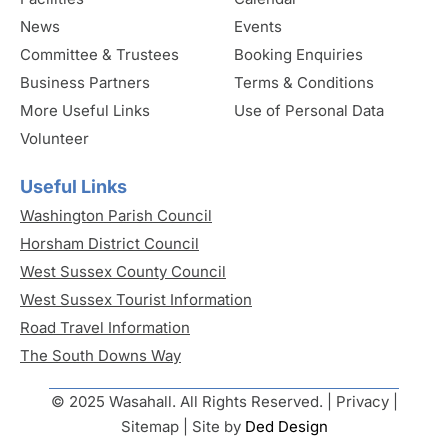
News
Events
Committee & Trustees
Booking Enquiries
Business Partners
Terms & Conditions
More Useful Links
Use of Personal Data
Volunteer
Useful Links
Washington Parish Council
Horsham District Council
West Sussex County Council
West Sussex Tourist Information
Road Travel Information
The South Downs Way
© 2025 Wasahall. All Rights Reserved. | Privacy |
Sitemap | Site by
Ded Design