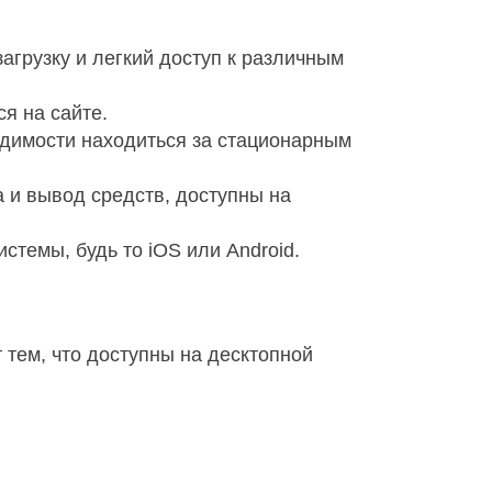
агрузку и легкий доступ к различным
я на сайте.
одимости находиться за стационарным
а и вывод средств, доступны на
темы, будь то iOS или Android.
тем, что доступны на десктопной