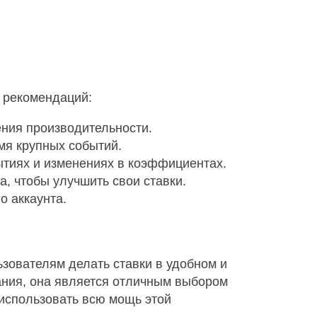
 рекомендаций:
ения производительности.
мя крупных событий.
тиях и изменениях в коэффициентах.
а, чтобы улучшить свои ставки.
 аккаунта.
зователям делать ставки в удобном и
ания, она является отличным выбором
использовать всю мощь этой