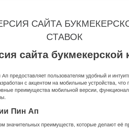
РСИЯ САЙТА БУКМЕКЕРСК
СТАВОК
сия сайта букмекерской 
н Ап предоставляет пользователям удобный и интуи
зработан с акцентом на мобильные устройства, что 
новные преимущества мобильной версии, функционал
мы.
ии Пин Ап
ом значительных преимуществ, которые делают её п