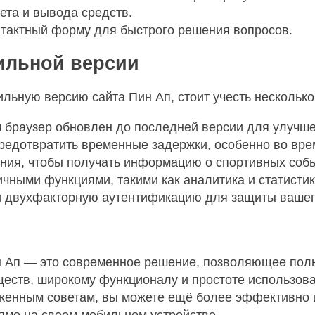
ета и вывода средств.
нтактный форму для быстрого решения вопросов.
ильной версии
ьную версию сайта Пин Ап, стоит учесть несколько
ш браузер обновлен до последней версии для улучш
предотвратить временные задержки, особенно во вре
ия, чтобы получать информацию о спортивных собы
чными функциями, такими как аналитика и статистик
 двухфакторную аутентификацию для защиты вашего
н Ап — это современное решение, позволяющее поль
еств, широкому функционалу и простоте использов
женным советам, вы можете ещё более эффективно 
ямо на своем мобильном устройстве.