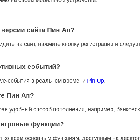
 версии сайта Пин Ап?
дите на сайт, нажмите кнопку регистрации и следуй
ортивных событий?
live-события в реальном времени
Pin Up
.
те Пин Ап?
рав удобный способ пополнения, например, банковс
е игровые функции?
п ко всем основным функциям, доступным на десктоп