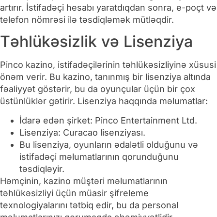
artırır. İstifadəçi hesabı yaratdıqdan sonra, e-poçt və
telefon nömrəsi ilə təsdiqləmək mütləqdir.
Təhlükəsizlik və Lisenziya
Pinco kazino, istifadəçilərinin təhlükəsizliyinə xüsusi
önəm verir. Bu kazino, tanınmış bir lisenziya altında
fəaliyyət göstərir, bu da oyunçular üçün bir çox
üstünlüklər gətirir. Lisenziya haqqında məlumatlar:
İdarə edən şirket: Pinco Entertainment Ltd.
Lisenziya: Curacao lisenziyası.
Bu lisenziya, oyunların ədalətli olduğunu və
istifadəçi məlumatlarının qorunduğunu
təsdiqləyir.
Həmçinin, kazino müştəri məlumatlarının
təhlükəsizliyi üçün müasir şifreleme
texnologiyalarını tətbiq edir, bu da personal