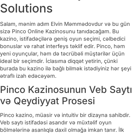
Solutions
Salam, mənim adım Elvin Məmmədovdur və bu gün
sizə Pinco Online Kazinosunu tanıdacağam. Bu
kazino, istifadəçilərə geniş oyun seçimi, cəlbedici
bonuslar və rahat interfeys təklif edir. Pinco, həm
yeni oyunçular, həm də təcrübəli müştərilər üçün
ideal bir seçimdir. İclasıma diqqət yetirin, çünki
burada bu kazino ilə bağlı bilmək istədiyiniz hər şeyi
ətraflı izah edəcəyəm.
Pinco Kazinosunun Veb Saytı
və Qeydiyyat Prosesi
Pinco kazino, müasir və intuitiv bir dizayna sahibdir.
Veb saytı istifadəsi asandır və müxtəlif oyun
bölmələrinə asanlıqla daxil olmağa imkan tanır. İlk