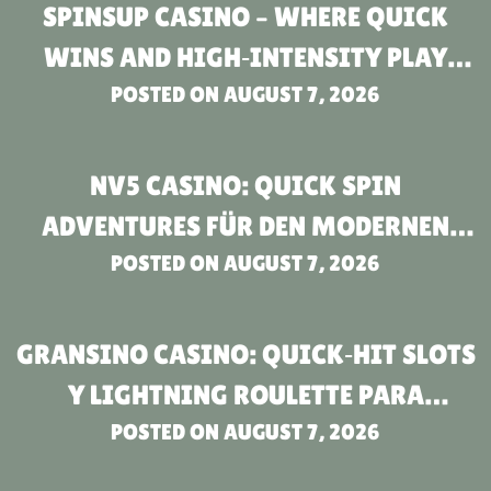
SPINSUP CASINO – WHERE QUICK
WINS AND HIGH‑INTENSITY PLAY
POSTED ON
MEET
AUGUST 7, 2026
NV5 CASINO: QUICK SPIN
ADVENTURES FÜR DEN MODERNEN
POSTED ON
SPIELER
AUGUST 7, 2026
GRANSINO CASINO: QUICK‑HIT SLOTS
Y LIGHTNING ROULETTE PARA
JUGADORES DE RITMO RÁPIDO
POSTED ON
AUGUST 7, 2026