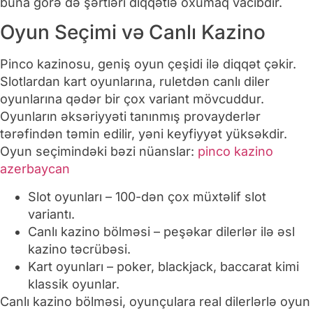
buna görə də şərtləri diqqətlə oxumaq vacibdir.
Oyun Seçimi və Canlı Kazino
Pinco kazinosu, geniş oyun çeşidi ilə diqqət çəkir.
Slotlardan kart oyunlarına, ruletdən canlı diler
oyunlarına qədər bir çox variant mövcuddur.
Oyunların əksəriyyəti tanınmış provayderlər
tərəfindən təmin edilir, yəni keyfiyyət yüksəkdir.
Oyun seçimindəki bəzi nüanslar:
pinco kazino
azerbaycan
Slot oyunları – 100-dən çox müxtəlif slot
variantı.
Canlı kazino bölməsi – peşəkar dilerlər ilə əsl
kazino təcrübəsi.
Kart oyunları – poker, blackjack, baccarat kimi
klassik oyunlar.
Canlı kazino bölməsi, oyunçulara real dilerlərlə oyun