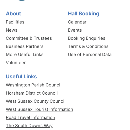
About
Hall Booking
Facilities
Calendar
News
Events
Committee & Trustees
Booking Enquiries
Business Partners
Terms & Conditions
More Useful Links
Use of Personal Data
Volunteer
Useful Links
Washington Parish Council
Horsham District Council
West Sussex County Council
West Sussex Tourist Information
Road Travel Information
The South Downs Way