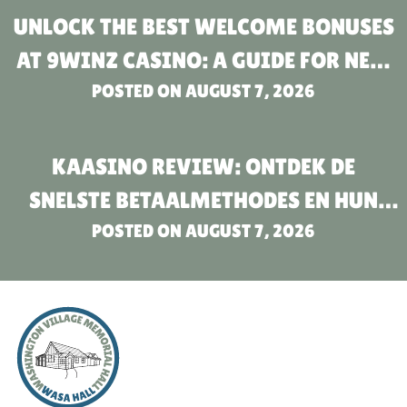
UNLOCK THE BEST WELCOME BONUSES
AT 9WINZ CASINO: A GUIDE FOR NEW
POSTED ON
PLAYERS
AUGUST 7, 2026
KAASINO REVIEW: ONTDEK DE
SNELSTE BETAALMETHODES EN HUN
POSTED ON
VOORDELEN
AUGUST 7, 2026