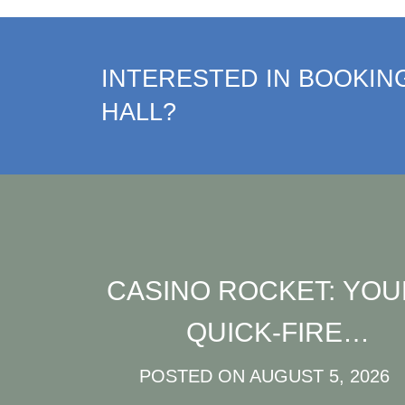
INTERESTED IN BOOKIN
HALL?
CASINO ROCKET: YOU
QUICK‑FIRE
PLAYGROUND FOR
POSTED ON
AUGUST 5, 2026