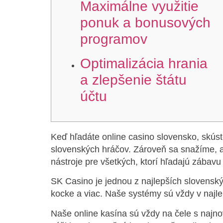
Maximálne využitie
ponuk a bonusových
programov
Optimalizácia hrania
a zlepšenie štátu
účtu
Keď hľadáte online casino slovensko, skús
slovenských hráčov. Zároveň sa snažíme, ab
nástroje pre všetkých, ktorí hľadajú zábavu
SK Casino je jednou z najlepších slovenskýc
kocke a viac. Naše systémy sú vždy v najl
Naše online kasína sú vždy na čele s najno