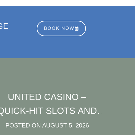
GE
BOOK NOW
UNITED CASINO –
QUICK‑HIT SLOTS AND
FAST‑TRACK FUN FOR
POSTED ON
AUGUST 5, 2026