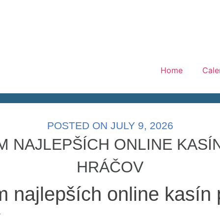
Home
Cale
POSTED ON
JULY 9, 2026
M NAJLEPŠÍCH ONLINE KAS
HRÁČOV
 najlepších online kasín 
v