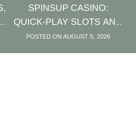
TS
ACTION FOR QUICK
S,
SPINSUP CASINO:
PLAY
QUICK‑PLAY SLOTS AND
R
INSTANT WINS
POSTED ON
AUGUST 5, 2026