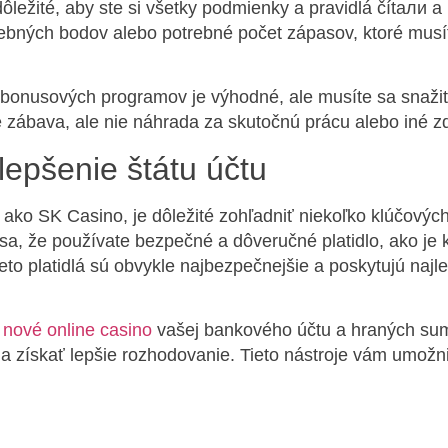
ežité, aby ste si všetky podmienky a pravidlá čítaли a 
bných bodov alebo potrebné počet zápasov, ktoré musíte 
a bonusových programov je výhodné, ale musíte sa snaži
e zábava, ale nie náhrada za skutočnú prácu alebo iné zd
lepšenie štátu účtu
 ako SK Casino, je dôležité zohľadniť niekoľko klúčových
te sa, že používate bezpečné a dôveručné platidlo, ako je
eto platidlá sú obvykle najbezpečnejšie a poskytujú najl
e
nové online casino
vašej bankového účtu a hraných sum.
a získať lepšie rozhodovanie. Tieto nástroje vám umožni