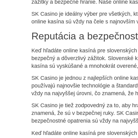
zážitky a bezpečné hranie. Naše online kas
SK Casino je ideálny výber pre všetkých, 
online kasína sú vždy na čele s najnovším v
Reputácia a bezpečnosť
Keď hľadáte online kasíná pre slovenských h
bezpečný a dôverzlivý zážitok. Slovenské k
kasína sú vyskúšané a mnohokrát overené,
SK Casino je jednou z najlepších online ka
používajú najnovšie technológie a štandard
vždy na najvyššej úrovni, čo znamená, že 
SK Casino je tiež zodpovedný za to, aby hr
znamená, že sú v bezpečnej ruky. SK Casin
bezpečnostné opatrenia sú vždy na najvyšš
Keď hľadáte online kasíná pre slovenských h