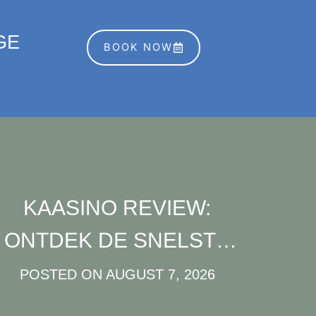
GE
BOOK NOW
KAASINO REVIEW:
ONTDEK DE SNELSTE
BETAALMETHODES EN
POSTED ON
AUGUST 7, 2026
HUN VOORDELEN