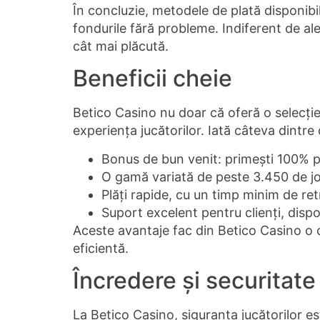
În concluzie, metodele de plată disponibil
fondurile fără probleme. Indiferent de ale
cât mai plăcută.
Beneficii cheie
Betico Casino nu doar că oferă o selecție
experiența jucătorilor. Iată câteva dintre
Bonus de bun venit: primești 100% p
O gamă variată de peste 3.450 de jocur
Plăți rapide, cu un timp minim de re
Suport excelent pentru clienți, dispo
Aceste avantaje fac din Betico Casino o d
eficientă.
Încredere și securitate
La Betico Casino, siguranța jucătorilor es