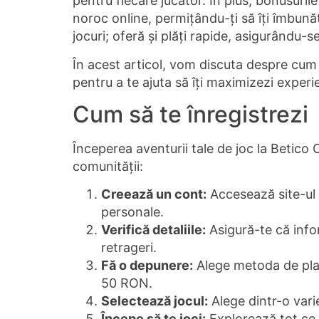
pentru fiecare jucător. În plus, bonusuri
noroc online, permițându-ți să îți îmbună
jocuri; oferă și plăți rapide, asigurându-
În acest articol, vom discuta despre cum 
pentru a te ajuta să îți maximizezi exper
Cum să te înregistrezi
Începerea aventurii tale de joc la Betico
comunității:
Creează un cont:
Accesează site-ul 
personale.
Verifică detaliile:
Asigură-te că infor
retrageri.
Fă o depunere:
Alege metoda de plat
50 RON.
Selectează jocul:
Alege dintr-o variet
Începe să te joci:
Explorează tot ce a