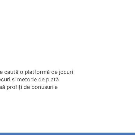
e caută o platformă de jocuri
ocuri și metode de plată
să profiți de bonusurile