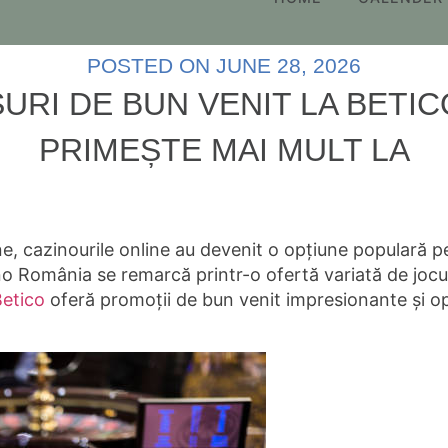
POSTED ON
JUNE 28, 2026
URI DE BUN VENIT LA BETI
PRIMEȘTE MAI MULT LA
ne, cazinourile online au devenit o opțiune populară p
ino România se remarcă printr-o ofertă variată de jocur
etico
oferă promoții de bun venit impresionante și opț