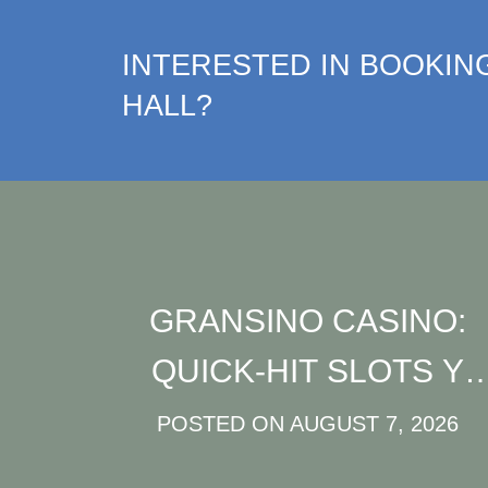
INTERESTED IN BOOKIN
HALL?
GRANSINO CASINO:
QUICK‑HIT SLOTS Y
LIGHTNING ROULETTE
POSTED ON
AUGUST 7, 2026
PARA JUGADORES DE