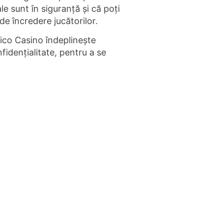
le sunt în siguranță și că poți
de încredere jucătorilor.
tico Casino îndeplinește
nfidențialitate, pentru a se