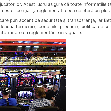
jucătorilor. Acest lucru asigură că toate informațiile ta
o este licențiat și reglementat, ceea ce oferă un plus 
care pun accent pe securitate și transparență, iar Be
otdeauna termenii și condițiile, precum și politica de co
conformitate cu reglementările în vigoare.