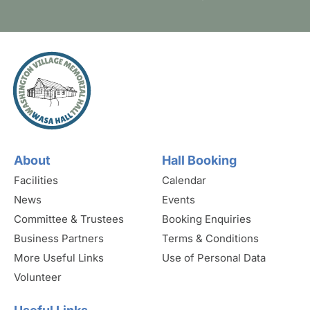
About
Hall Booking
Facilities
Calendar
News
Events
Committee & Trustees
Booking Enquiries
Business Partners
Terms & Conditions
More Useful Links
Use of Personal Data
Volunteer