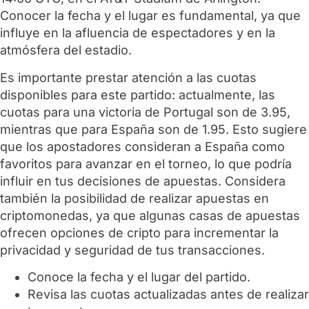
Conocer la fecha y el lugar es fundamental, ya que
influye en la afluencia de espectadores y en la
atmósfera del estadio.
Es importante prestar atención a las cuotas
disponibles para este partido: actualmente, las
cuotas para una victoria de Portugal son de 3.95,
mientras que para España son de 1.95. Esto sugiere
que los apostadores consideran a España como
favoritos para avanzar en el torneo, lo que podría
influir en tus decisiones de apuestas. Considera
también la posibilidad de realizar apuestas en
criptomonedas, ya que algunas casas de apuestas
ofrecen opciones de cripto para incrementar la
privacidad y seguridad de tus transacciones.
Conoce la fecha y el lugar del partido.
Revisa las cuotas actualizadas antes de realizar