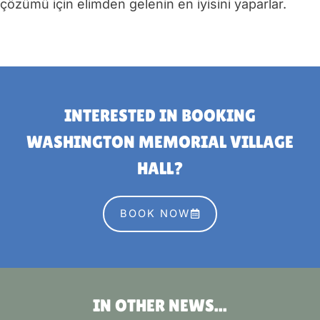
çözümü için elimden gelenin en iyisini yaparlar.
INTERESTED IN BOOKING
WASHINGTON MEMORIAL VILLAGE
HALL?
BOOK NOW
IN OTHER NEWS...