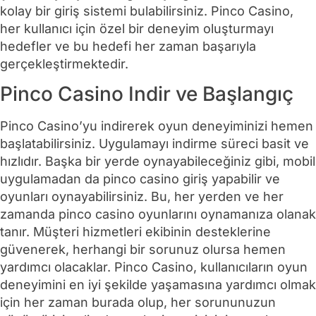
kolay bir giriş sistemi bulabilirsiniz. Pinco Casino,
her kullanıcı için özel bir deneyim oluşturmayı
hedefler ve bu hedefi her zaman başarıyla
gerçekleştirmektedir.
Pinco Casino Indir ve Başlangıç
Pinco Casino’yu indirerek oyun deneyiminizi hemen
başlatabilirsiniz. Uygulamayı indirme süreci basit ve
hızlıdır. Başka bir yerde oynayabileceğiniz gibi, mobil
uygulamadan da pinco casino giriş yapabilir ve
oyunları oynayabilirsiniz. Bu, her yerden ve her
zamanda pinco casino oyunlarını oynamanıza olanak
tanır. Müşteri hizmetleri ekibinin desteklerine
güvenerek, herhangi bir sorunuz olursa hemen
yardımcı olacaklar. Pinco Casino, kullanıcıların oyun
deneyimini en iyi şekilde yaşamasına yardımcı olmak
için her zaman burada olup, her sorununuzun