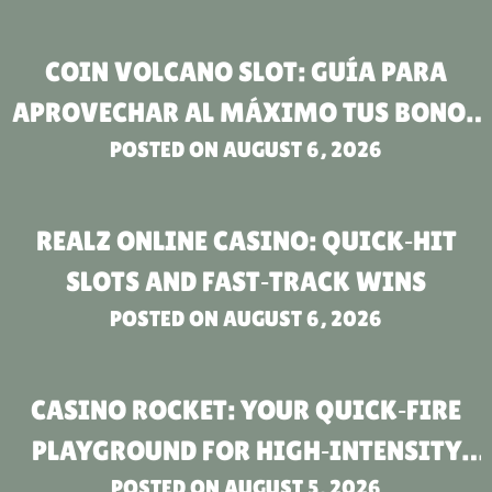
COIN VOLCANO SLOT: GUÍA PARA
APROVECHAR AL MÁXIMO TUS BONOS
POSTED ON
EN 2026
AUGUST 6, 2026
REALZ ONLINE CASINO: QUICK‑HIT
SLOTS AND FAST‑TRACK WINS
POSTED ON
AUGUST 6, 2026
CASINO ROCKET: YOUR QUICK‑FIRE
PLAYGROUND FOR HIGH‑INTENSITY
SLOTS AND LIVE ACTION
POSTED ON
AUGUST 5, 2026