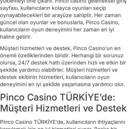
yüklemeyi öne çıkarır. Pinco casino geleneksel giriş
sayfası, kullanıcıların kolayca oyunları seçip
oynayabilecekleri bir arayüze sahiptir. Her zaman
güncel olan oyunlar ve bonuslarla, Pinco Casino,
kullanıcıların oyun deneyimini her zaman en iyi
haline getirir.
Müşteri hizmetleri ve destek, Pinco Casino’un en
önemli özelliklerinden biridir. Herhangi bir sorunuz
olursa, 24/7 destek hattı üzerinden hızlı ve etkin bir
şekilde yardımcı olabilirler. Müşteri hizmetleri ve
destek ekibinin hizmetleri, kullanıcıların oyun
deneyimini en iyi şekilde yaşamasına yardımcı olur.
Pinco Casino TÜRKİYE’de:
Müşteri Hizmetleri ve Destek
Pinco Casino TÜRKİYE’de, kullanıcıların ihtiyaçlarını