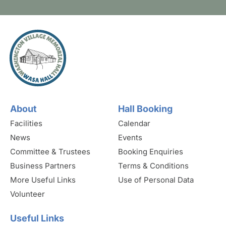
About
Hall Booking
Facilities
Calendar
News
Events
Committee & Trustees
Booking Enquiries
Business Partners
Terms & Conditions
More Useful Links
Use of Personal Data
Volunteer
Useful Links