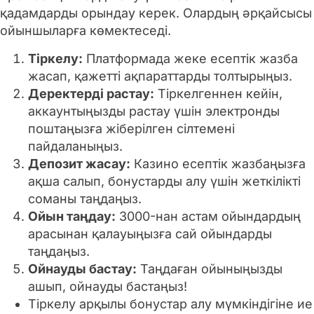
қадамдарды орындау керек. Олардың әрқайсысы
ойыншыларға көмектеседі.
Тіркелу:
Платформада жеке есептік жазба
жасап, қажетті ақпараттарды толтырыңыз.
Деректерді растау:
Тіркелгеннен кейін,
аккаунтыңызды растау үшін электронды
поштаңызға жіберілген сілтемені
пайдаланыңыз.
Депозит жасау:
Казино есептік жазбаңызға
ақша салып, бонустарды алу үшін жеткілікті
соманы таңдаңыз.
Ойын таңдау:
3000-нан астам ойындардың
арасынан қалауыңызға сай ойындарды
таңдаңыз.
Ойнауды бастау:
Таңдаған ойыныңызды
ашып, ойнауды бастаңыз!
Тіркелу арқылы бонустар алу мүмкіндігіне ие