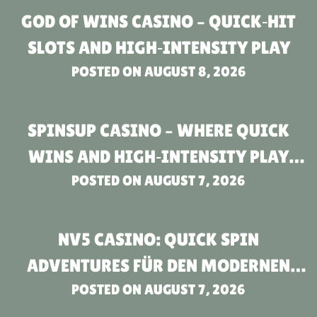
GOD OF WINS CASINO – QUICK‑HIT
SLOTS AND HIGH‑INTENSITY PLAY
POSTED ON
AUGUST 8, 2026
SPINSUP CASINO – WHERE QUICK
WINS AND HIGH‑INTENSITY PLAY
POSTED ON
MEET
AUGUST 7, 2026
NV5 CASINO: QUICK SPIN
ADVENTURES FÜR DEN MODERNEN
POSTED ON
SPIELER
AUGUST 7, 2026