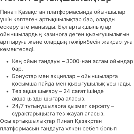
Пинап Қазақстан платформасында ойыншылар
үшін көптеген артықшылықтар бар, оларды
ескеру өте маңызды. Бұл артықшылықтар
ойыншылардың казиноға деген қызығушылығын
арттыруға және олардың тәжірибесін жақсартуға
көмектеседі.
Кең ойын таңдауы – 3000-нан астам ойындар
бар.
Бонустар мен акциялар – ойыншыларға
қосымша пайда мен қызығушылық ұсынады.
Тез ақша шығару – 24 сағат ішінде
ақшаңызды шығара аласыз.
24/7 тұтынушыларға қызмет көрсету –
сұрақтарыңызға тез жауап аласыз.
Осы артықшылықтар Пинап Қазақстан
платформасын таңдауға үлкен себеп болып