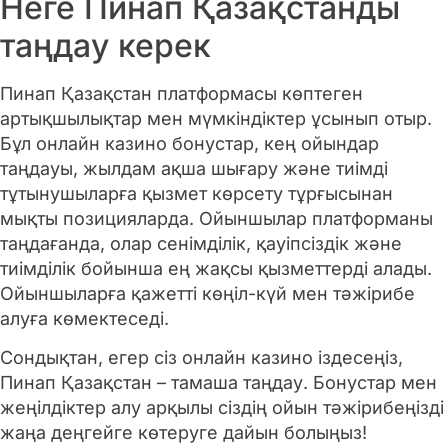
Неге Пинап Қазақстанды
таңдау керек
Пинап Қазақстан платформасы көптеген
артықшылықтар мен мүмкіндіктер ұсынып отыр.
Бұл онлайн казино бонустар, кең ойындар
таңдауы, жылдам ақша шығару және тиімді
тұтынушыларға қызмет көрсету тұрғысынан
мықты позицияларда. Ойыншылар платформаны
таңдағанда, олар сенімділік, қауіпсіздік және
тиімділік бойынша ең жақсы қызметтерді алады.
Ойыншыларға қажетті көңіл-күй мен тәжірибе
алуға көмектеседі.
Сондықтан, егер сіз онлайн казино іздесеңіз,
Пинап Қазақстан – тамаша таңдау. Бонустар мен
жеңілдіктер алу арқылы сіздің ойын тәжірибеңізді
жаңа деңгейге көтеруге дайын болыңыз!