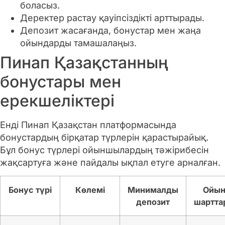
боласыз.
Деректер растау қауіпсіздікті арттырады.
Депозит жасағанда, бонустар мен жаңа
ойындарды тамашалаңыз.
Пинап Қазақстанның
бонустары мен
ерекшеліктері
Енді Пинап Қазақстан платформасында
бонустардың бірқатар түрлерін қарастырайық.
Бұл бонус түрлері ойыншылардың тәжірибесін
жақсартуға және пайдалы ықпал етуге арналған.
Бонус түрі
Көлемі
Минималды
Ойы
депозит
шартта