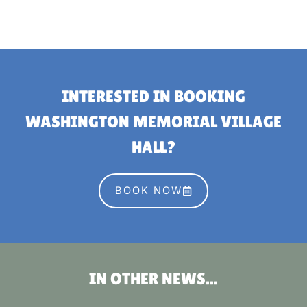
INTERESTED IN BOOKING
WASHINGTON MEMORIAL VILLAGE
HALL?
BOOK NOW
IN OTHER NEWS...