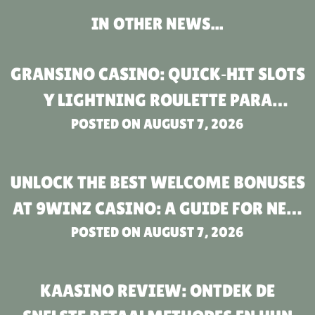
IN OTHER NEWS...
GRANSINO CASINO: QUICK‑HIT SLOTS
Y LIGHTNING ROULETTE PARA
JUGADORES DE RITMO RÁPIDO
POSTED ON
AUGUST 7, 2026
UNLOCK THE BEST WELCOME BONUSES
AT 9WINZ CASINO: A GUIDE FOR NEW
POSTED ON
PLAYERS
AUGUST 7, 2026
KAASINO REVIEW: ONTDEK DE