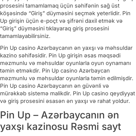
prosesini tamamlamaq üçün səhifənin sağ üst
köşəsində “Giriş” düyməsini seçmək yeterlidir. Pin
Up girişin üçün e-poçt və şifrəni daxil etmək və
“Giriş” düyməsini tıklayaraq giriş prosesini
tamamlayabilirsiniz.
Pin Up casino Azərbaycanın ən yaxşı və məhsuldar
kazino səhifəsidir. Pin Up girişin əsas məqsədi
məzmunlu və məhsuldar oyunlarla oyun oynamanı
təmin etməkdir. Pin Up casino Azərbaycan
məzmunlu və məhsuldar oyunlarla təmin edilmişdir.
Pin Up casino Azərbaycanın ən güvənli və
mürəkkəb sistemə malikdir. Pin Up casino qeydiyyat
və giriş prosesini əsasən ən yaxşı və rahat yoldur.
Pin Up – Azərbaycanın ən
yaxşı kazinosu Rəsmi sayt