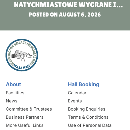
NATYCHMIASTOWE WYGRANE I
NATYCHMIASTOWA AKCJA
POSTED ON
AUGUST 6, 2026
About
Hall Booking
Facilities
Calendar
News
Events
Committee & Trustees
Booking Enquiries
Business Partners
Terms & Conditions
More Useful Links
Use of Personal Data