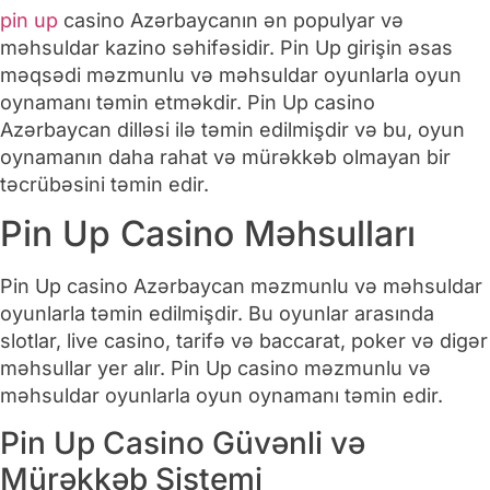
pin up
casino Azərbaycanın ən populyar və
məhsuldar kazino səhifəsidir. Pin Up girişin əsas
məqsədi məzmunlu və məhsuldar oyunlarla oyun
oynamanı təmin etməkdir. Pin Up casino
Azərbaycan dilləsi ilə təmin edilmişdir və bu, oyun
oynamanın daha rahat və mürəkkəb olmayan bir
təcrübəsini təmin edir.
Pin Up Casino Məhsulları
Pin Up casino Azərbaycan məzmunlu və məhsuldar
oyunlarla təmin edilmişdir. Bu oyunlar arasında
slotlar, live casino, tarifə və baccarat, poker və digər
məhsullar yer alır. Pin Up casino məzmunlu və
məhsuldar oyunlarla oyun oynamanı təmin edir.
Pin Up Casino Güvənli və
Mürəkkəb Sistemi