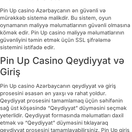
Pin Up casino Azərbaycanın ən güvənli və
mürəkkəb sistemə malikdir. Bu sistem, oyun
oynamanın maliyyə məlumatlarının güvənli olmasına
kömək edir. Pin Up casino maliyyə məlumatlarının
güvənliyini təmin etmək üçün SSL şifrələmə
sistemini istifadə edir.
Pin Up Casino Qeydiyyat və
Giriş
Pin Up casino Azərbaycanın qeydiyyat və giriş
prosesini əsasən ən yaxşı və rahat yoldur.
Qeydiyyat prosesini tamamlamaq üçün səhifənin
sağ üst köşəsində “Qeydiyyat” düyməsini seçmək
yeterlidir. Qeydiyyat formasında məlumatları daxil
etmək və “Qeydiyyat” düyməsini tıklayaraq
qeydiyyat prosesini tamamlayabilirsiniz. Pin Up giriş