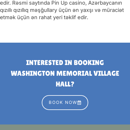
edir. Rəsmi saytında Pin Up casino, Azərbaycanın
qızıllı qızıllıq məşğullary üçün ən yaxşı və müraciət
etmək üçün ən rahat yeri təklif edir.
INTERESTED IN BOOKING
WASHINGTON MEMORIAL VILLAGE
HALL?
BOOK NOW