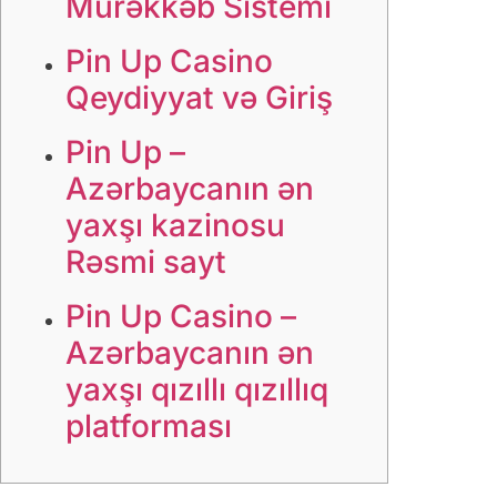
Mürəkkəb Sistemi
Pin Up Casino
Qeydiyyat və Giriş
Pin Up –
Azərbaycanın ən
yaxşı kazinosu
Rəsmi sayt
Pin Up Casino –
Azərbaycanın ən
yaxşı qızıllı qızıllıq
platforması