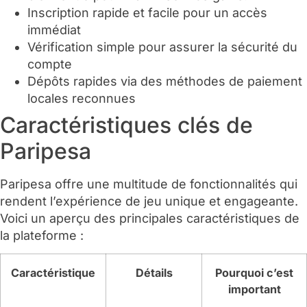
Inscription rapide et facile pour un accès
immédiat
Vérification simple pour assurer la sécurité du
compte
Dépôts rapides via des méthodes de paiement
locales reconnues
Caractéristiques clés de
Paripesa
Paripesa offre une multitude de fonctionnalités qui
rendent l’expérience de jeu unique et engageante.
Voici un aperçu des principales caractéristiques de
la plateforme :
Caractéristique
Détails
Pourquoi c’est
important