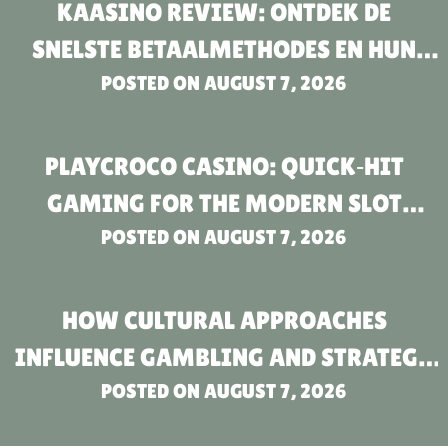
KAASINO REVIEW: ONTDEK DE
SNELSTE BETAALMETHODES EN HUN
POSTED ON
VOORDELEN
AUGUST 7, 2026
PLAYCROCO CASINO: QUICK‑HIT
GAMING FOR THE MODERN SLOT
POSTED ON
ENTHUSIAST
AUGUST 7, 2026
HOW CULTURAL APPROACHES
INFLUENCE GAMBLING AND STRATEGY
IN BETTING COMPANIES FOR THOSE
POSTED ON
AUGUST 7, 2026
OVER 18