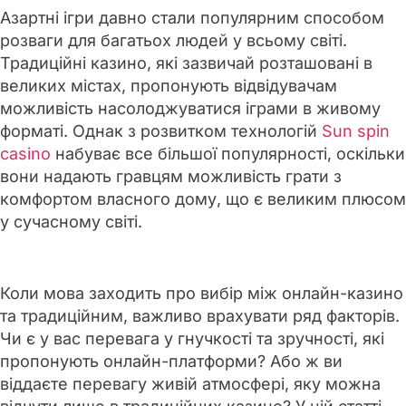
Азартні ігри давно стали популярним способом
розваги для багатьох людей у всьому світі.
Традиційні казино, які зазвичай розташовані в
великих містах, пропонують відвідувачам
можливість насолоджуватися іграми в живому
форматі. Однак з розвитком технологій
Sun spin
casino
набуває все більшої популярності, оскільки
вони надають гравцям можливість грати з
комфортом власного дому, що є великим плюсом
у сучасному світі.
Коли мова заходить про вибір між онлайн-казино
та традиційним, важливо врахувати ряд факторів.
Чи є у вас перевага у гнучкості та зручності, які
пропонують онлайн-платформи? Або ж ви
віддаєте перевагу живій атмосфері, яку можна