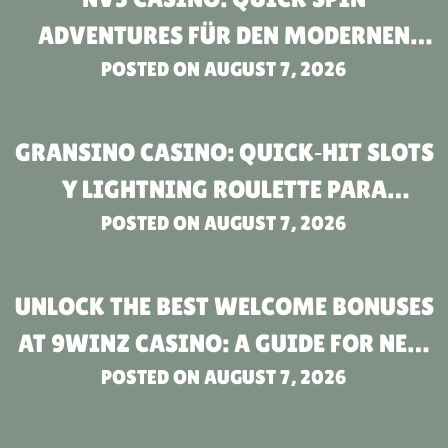
ADVENTURES FÜR DEN MODERNEN
POSTED ON
SPIELER
AUGUST 7, 2026
GRANSINO CASINO: QUICK‑HIT SLOTS
Y LIGHTNING ROULETTE PARA
JUGADORES DE RITMO RÁPIDO
POSTED ON
AUGUST 7, 2026
UNLOCK THE BEST WELCOME BONUSES
AT 9WINZ CASINO: A GUIDE FOR NEW
POSTED ON
PLAYERS
AUGUST 7, 2026