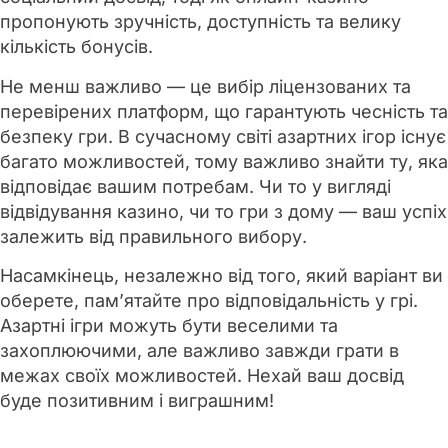
пропонують зручність, доступність та велику
кількість бонусів.
Не менш важливо — це вибір ліцензованих та
перевірених платформ, що гарантують чесність та
безпеку гри. В сучасному світі азартних ігор існує
багато можливостей, тому важливо знайти ту, яка
відповідає вашим потребам. Чи то у вигляді
відвідування казино, чи то гри з дому — ваш успіх
залежить від правильного вибору.
Насамкінець, незалежно від того, який варіант ви
оберете, пам’ятайте про відповідальність у грі.
Азартні ігри можуть бути веселими та
захоплюючими, але важливо завжди грати в
межах своїх можливостей. Нехай ваш досвід
буде позитивним і виграшним!