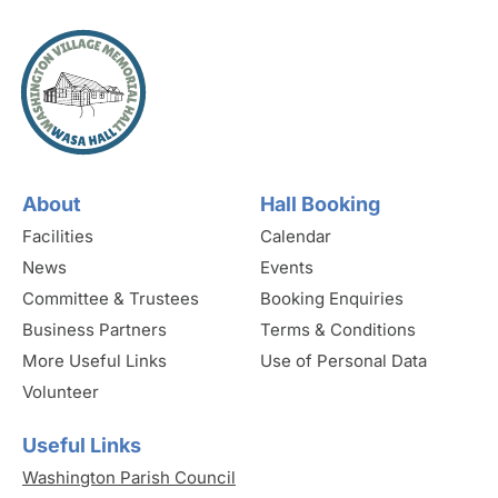
About
Hall Booking
Facilities
Calendar
News
Events
Committee & Trustees
Booking Enquiries
Business Partners
Terms & Conditions
More Useful Links
Use of Personal Data
Volunteer
Useful Links
Washington Parish Council