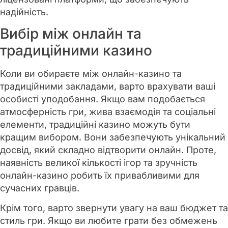
надійність.
Вибір між онлайн та
традиційними казино
Коли ви обираєте між онлайн-казино та
традиційними закладами, варто врахувати ваші
особисті уподобання. Якщо вам подобається
атмосферність гри, жива взаємодія та соціальні
елементи, традиційні казино можуть бути
кращим вибором. Вони забезпечують унікальний
досвід, який складно відтворити онлайн. Проте,
наявність великої кількості ігор та зручність
онлайн-казино робить їх привабливими для
сучасних гравців.
Крім того, варто звернути увагу на ваш бюджет та
стиль гри. Якщо ви любите грати без обмежень