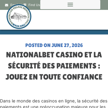
Email Us
Find Us
POSTED ON
JUNE 27, 2026
NATIONALBET CASINO ET LA
SÉCURITÉ DES PAIEMENTS :
JOUEZ EN TOUTE CONFIANCE
Dans le monde des casinos en ligne, la sécurité des
paiements est une préoccupation majeure pour les