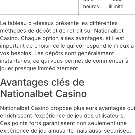
heures
illimité
Le tableau ci-dessus présente les différentes
méthodes de dépôt et de retrait sur Nationalbet
Casino. Chaque option a ses avantages, et il est
important de choisir celle qui correspond le mieux à
vos besoins. Les dépôts sont généralement
instantanés, ce qui vous permet de commencer à
jouer presque immédiatement.
Avantages clés de
Nationalbet Casino
Nationalbet Casino propose plusieurs avantages qui
enrichissent l’expérience de jeu des utilisateurs.
Ces points forts garantissent non seulement une
expérience de jeu amusante mais aussi sécurisée.