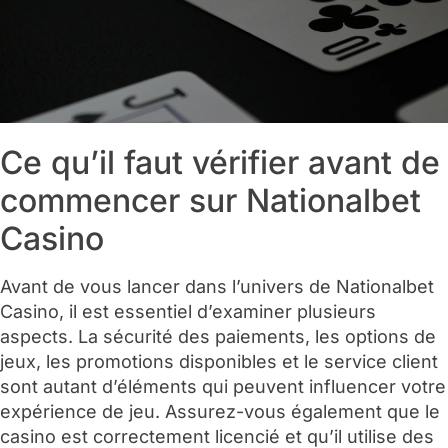
Ce qu’il faut vérifier avant de
commencer sur Nationalbet
Casino
Avant de vous lancer dans l’univers de Nationalbet
Casino, il est essentiel d’examiner plusieurs
aspects. La sécurité des paiements, les options de
jeux, les promotions disponibles et le service client
sont autant d’éléments qui peuvent influencer votre
expérience de jeu. Assurez-vous également que le
casino est correctement licencié et qu’il utilise des