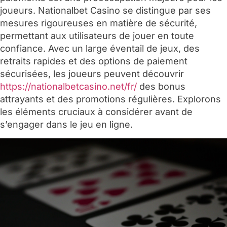
joueurs. Nationalbet Casino se distingue par ses
mesures rigoureuses en matière de sécurité,
permettant aux utilisateurs de jouer en toute
confiance. Avec un large éventail de jeux, des
retraits rapides et des options de paiement
sécurisées, les joueurs peuvent découvrir
https://nationalbetcasino.net/fr/
des bonus
attrayants et des promotions régulières. Explorons
les éléments cruciaux à considérer avant de
s’engager dans le jeu en ligne.