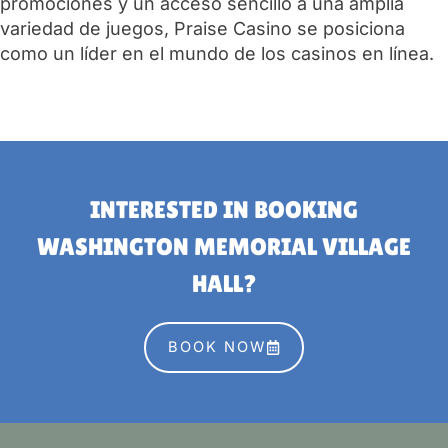
promociones y un acceso sencillo a una amplia
variedad de juegos, Praise Casino se posiciona
como un líder en el mundo de los casinos en línea.
INTERESTED IN BOOKING
WASHINGTON MEMORIAL VILLAGE
HALL?
BOOK NOW