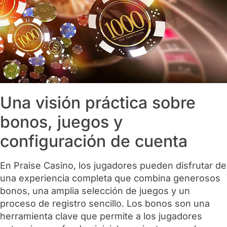
Una visión práctica sobre
bonos, juegos y
configuración de cuenta
En Praise Casino, los jugadores pueden disfrutar de
una experiencia completa que combina generosos
bonos, una amplia selección de juegos y un
proceso de registro sencillo. Los bonos son una
herramienta clave que permite a los jugadores