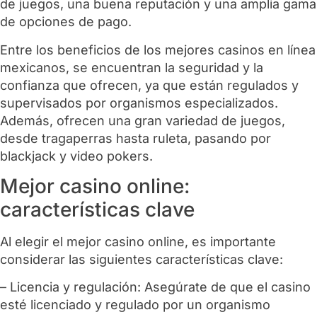
de juegos, una buena reputación y una amplia gama
de opciones de pago.
Entre los beneficios de los mejores casinos en línea
mexicanos, se encuentran la seguridad y la
confianza que ofrecen, ya que están regulados y
supervisados por organismos especializados.
Además, ofrecen una gran variedad de juegos,
desde tragaperras hasta ruleta, pasando por
blackjack y video pokers.
Mejor casino online:
características clave
Al elegir el mejor casino online, es importante
considerar las siguientes características clave:
– Licencia y regulación: Asegúrate de que el casino
esté licenciado y regulado por un organismo