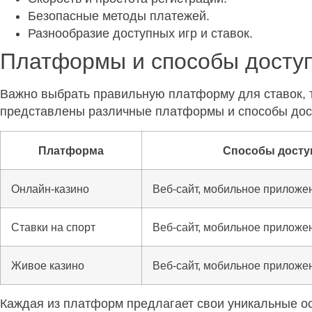
Безопасные методы платежей.
Разнообразие доступных игр и ставок.
Платформы и способы досту
Важно выбрать правильную платформу для ставок, та
представлены различные платформы и способы дост
Платформа
Способы досту
Онлайн-казино
Веб-сайт, мобильное приложе
Ставки на спорт
Веб-сайт, мобильное приложе
Живое казино
Веб-сайт, мобильное приложе
Каждая из платформ предлагает свои уникальные ос