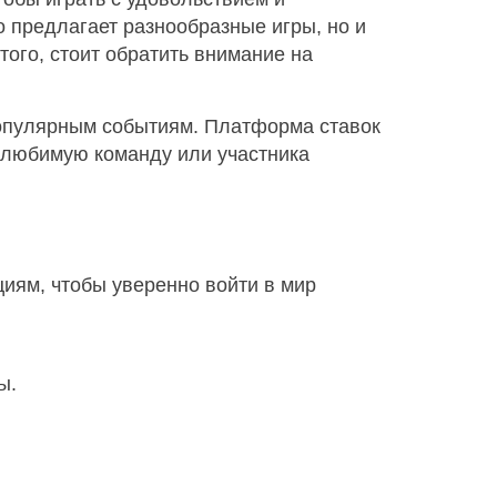
о предлагает разнообразные игры, но и
ого, стоит обратить внимание на
популярным событиям. Платформа ставок
на любимую команду или участника
иям, чтобы уверенно войти в мир
ы.