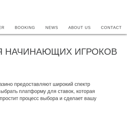
ER
BOOKING
NEWS
ABOUT US
CONTACT
ЛЯ НАЧИНАЮЩИХ ИГРОКОВ
казино предоставляют широкий спектр
выбрать платформу для ставок, которая
упростит процесс выбора и сделает вашу