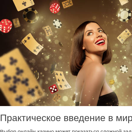
Практическое введение в мир
Выбор онлайн-казино может показаться сложной зад