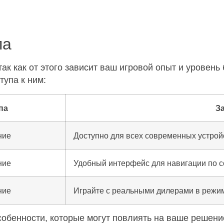
па
к как от этого зависит ваш игровой опыт и уровень
упа к ним:
па
З
ние
Доступно для всех современных устрой
ние
Удобный интерфейс для навигации по 
ние
Играйте с реальными дилерами в режи
обенности, которые могут повлиять на ваше решени