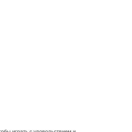
тобы играть с удовольствием и