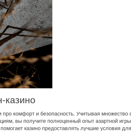
н-казино
 и про комфорт и безопасность. Учитывая множество 
акциям, вы получите полноценный опыт азартной иг
помогает казино предоставлять лучшие условия для