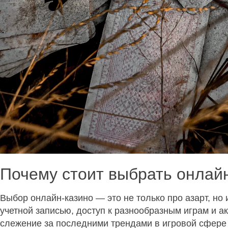
Почему стоит выбрать онлай
Выбор онлайн-казино — это не только про азарт, но
учетной записью, доступ к разнообразным играм и 
слежение за последними трендами в игровой сфере 