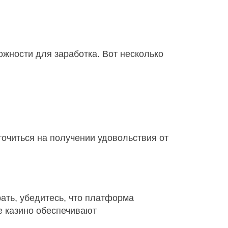
ожности для заработка. Вот несколько
очиться на получении удовольствия от
рать, убедитесь, что платформа
 казино обеспечивают