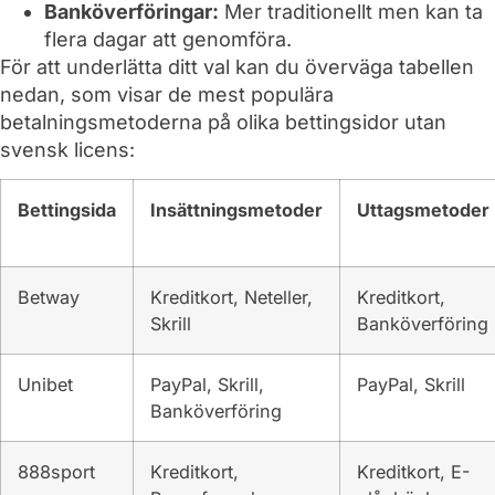
Banköverföringar:
Mer traditionellt men kan ta
flera dagar att genomföra.
För att underlätta ditt val kan du överväga tabellen
nedan, som visar de mest populära
betalningsmetoderna på olika bettingsidor utan
svensk licens:
Bettingsida
Insättningsmetoder
Uttagsmetoder
Betway
Kreditkort, Neteller,
Kreditkort,
Skrill
Banköverföring
Unibet
PayPal, Skrill,
PayPal, Skrill
Banköverföring
888sport
Kreditkort,
Kreditkort, E-