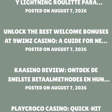
Y LIGHTNING ROULETTE PARA
JUGADORES DE RITMO RÁPIDO
POSTED ON
AUGUST 7, 2026
UNLOCK THE BEST WELCOME BONUSES
AT 9WINZ CASINO: A GUIDE FOR NEW
POSTED ON
PLAYERS
AUGUST 7, 2026
KAASINO REVIEW: ONTDEK DE
SNELSTE BETAALMETHODES EN HUN
POSTED ON
VOORDELEN
AUGUST 7, 2026
PLAYCROCO CASINO: QUICK‑HIT