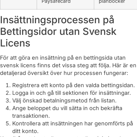
Paysafecard
plånböcker
Insättningsprocessen på
Bettingsidor utan Svensk
Licens
För att göra en insättning på en bettingsida utan
svensk licens finns det vissa steg att följa. Här är en
detaljerad översikt över hur processen fungerar:
Registrera ett konto på den valda bettingsidan.
Logga in och gå till sektionen för insättningar.
Välj önskad betalningsmetod från listan.
Ange beloppet du vill sätta in och bekräfta
transaktionen.
Kontrollera att insättningen har genomförts på
ditt konto.