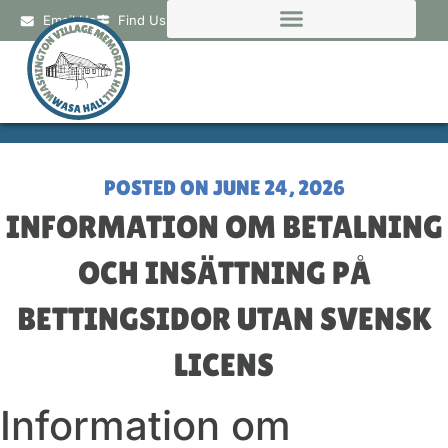
Email Us
Find Us
POSTED ON
JUNE 24, 2026
INFORMATION OM BETALNING
OCH INSÄTTNING PÅ
BETTINGSIDOR UTAN SVENSK
LICENS
Information om