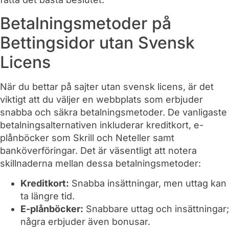
Betalningsmetoder på
Bettingsidor utan Svensk
Licens
När du bettar på sajter utan svensk licens, är det
viktigt att du väljer en webbplats som erbjuder
snabba och säkra betalningsmetoder. De vanligaste
betalningsalternativen inkluderar kreditkort, e-
plånböcker som Skrill och Neteller samt
banköverföringar. Det är väsentligt att notera
skillnaderna mellan dessa betalningsmetoder:
Kreditkort:
Snabba insättningar, men uttag kan
ta längre tid.
E-plånböcker:
Snabbare uttag och insättningar;
några erbjuder även bonusar.