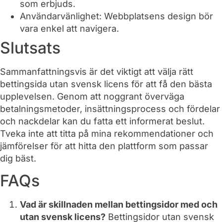
som erbjuds.
Användarvänlighet: Webbplatsens design bör
vara enkel att navigera.
Slutsats
Sammanfattningsvis är det viktigt att välja rätt
bettingsida utan svensk licens för att få den bästa
upplevelsen. Genom att noggrant överväga
betalningsmetoder, insättningsprocess och fördelar
och nackdelar kan du fatta ett informerat beslut.
Tveka inte att titta på mina rekommendationer och
jämförelser för att hitta den plattform som passar
dig bäst.
FAQs
Vad är skillnaden mellan bettingsidor med och
utan svensk licens?
Bettingsidor utan svensk