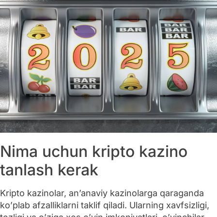
Nima uchun kripto kazino
tanlash kerak
Kripto kazinolar, an’anaviy kazinolarga qaraganda
ko’plab afzalliklarni taklif qiladi. Ularning xavfsizligi,