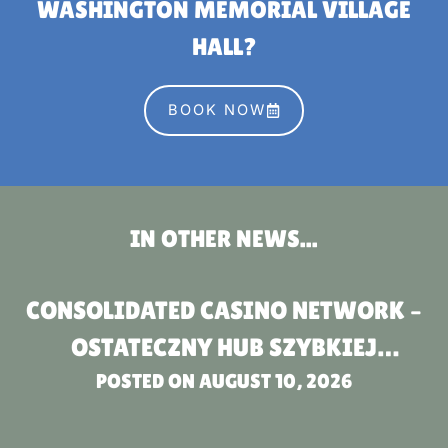
WASHINGTON MEMORIAL VILLAGE
HALL?
BOOK NOW
IN OTHER NEWS...
CONSOLIDATED CASINO NETWORK –
OSTATECZNY HUB SZYBKIEJ
ROZGRYWKI DLA NOWOCZESNYCH
POSTED ON
AUGUST 10, 2026
GRACZY