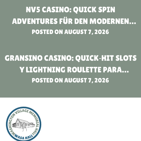
NV5 CASINO: QUICK SPIN
ADVENTURES FÜR DEN MODERNEN
POSTED ON
SPIELER
AUGUST 7, 2026
GRANSINO CASINO: QUICK‑HIT SLOTS
Y LIGHTNING ROULETTE PARA
JUGADORES DE RITMO RÁPIDO
POSTED ON
AUGUST 7, 2026