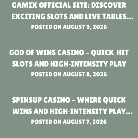
GAMIX OFFICIAL SITE: DISCOVER
EXCITING SLOTS AND LIVE TABLES
POSTED ON
TODAY
AUGUST 9, 2026
GOD OF WINS CASINO – QUICK‑HIT
SLOTS AND HIGH‑INTENSITY PLAY
POSTED ON
AUGUST 8, 2026
SPINSUP CASINO – WHERE QUICK
WINS AND HIGH‑INTENSITY PLAY
POSTED ON
MEET
AUGUST 7, 2026