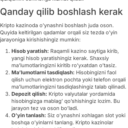
Qanday qilib boshlash kerak
Kripto kazinoda o’ynashni boshlash juda oson.
Quyida keltirilgan qadamlar orqali siz tezda o’yin
jarayoniga kirishishingiz mumkin:
Hisob yaratish:
Raqamli kazino saytiga kirib,
yangi hisob yaratishingiz kerak. Shaxsiy
ma’lumotlaringizni kiritib ro’yxatdan o’tasiz.
Ma’lumotlarni tasdiqlash:
Hisobingizni faol
qilish uchun elektron pochta yoki telefon orqali
ma’lumotlaringizni tasdiqlashingiz talab qilinadi.
Depozit qilish:
Kripto valyutalar yordamida
hisobingizga mablag’ qo’shishingiz lozim. Bu
jarayon tez va oson bo’ladi.
O’yin tanlash:
Siz o’ynashni xohlagan slot yoki
boshqa o’yinlarni tanlang. Kripto kazinolar