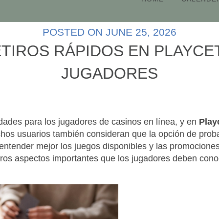
POSTED ON
JUNE 25, 2026
TIROS RÁPIDOS EN PLAYCET
JUGADORES
ridades para los jugadores de casinos en línea, y en
Play
uchos usuarios también consideran que la opción de prob
e entender mejor los juegos disponibles y las promocione
 otros aspectos importantes que los jugadores deben con