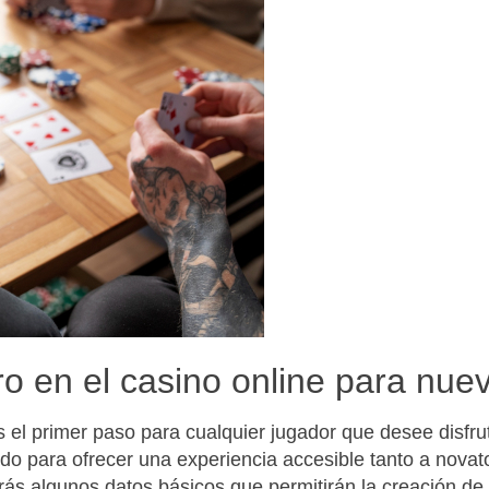
ro en el casino online para nue
s el primer paso para cualquier jugador que desee disfru
eñado para ofrecer una experiencia accesible tanto a nov
arás algunos datos básicos que permitirán la creación de