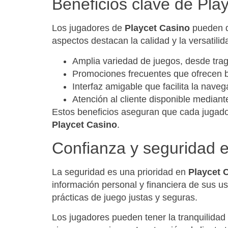
Beneficios clave de Pla
Los jugadores de
Playcet Casino
pueden di
aspectos destacan la calidad y la versatilid
Amplia variedad de juegos, desde tr
Promociones frecuentes que ofrecen bo
Interfaz amigable que facilita la naveg
Atención al cliente disponible mediant
Estos beneficios aseguran que cada jugador
Playcet Casino
.
Confianza y seguridad 
La seguridad es una prioridad en
Playcet 
información personal y financiera de sus u
prácticas de juego justas y seguras.
Los jugadores pueden tener la tranquilidad 