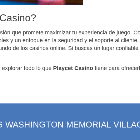
 Casino?
sión que promete maximizar tu experiencia de juego. Con
les y un enfoque en la seguridad y el soporte al cliente,
do de los casinos online. Si buscas un lugar confiable
y explorar todo lo que
Playcet Casino
tiene para ofrecer
G WASHINGTON MEMORIAL VILLA