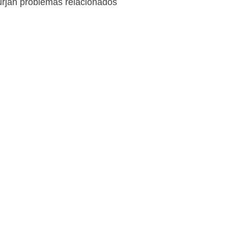
surjan problemas relacionados