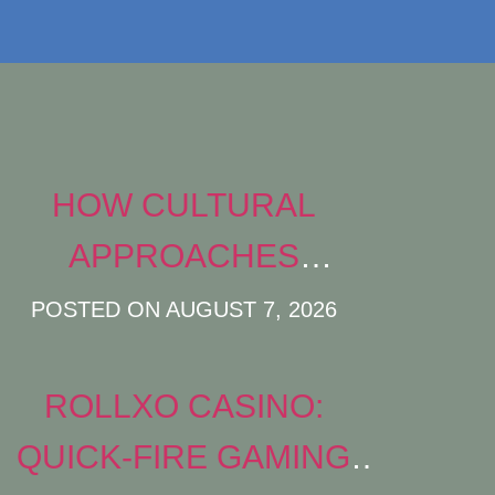
HOW CULTURAL
APPROACHES
INFLUENCE GAMBLING
POSTED ON
AUGUST 7, 2026
AND STRATEGY IN
ROLLXO CASINO:
BETTING COMPANIES
QUICK‑FIRE GAMING
FOR THOSE OVER 18