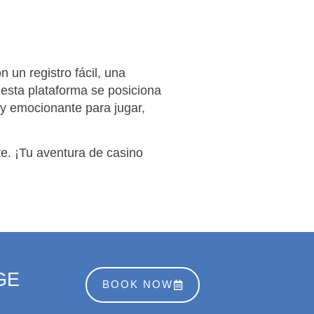
 un registro fácil, una
 esta plataforma se posiciona
 y emocionante para jugar,
te. ¡Tu aventura de casino
GE
BOOK NOW