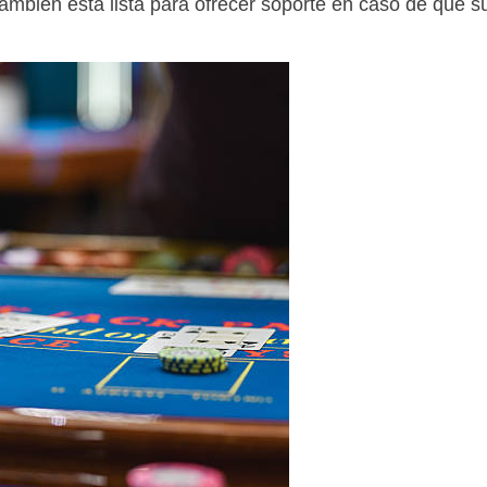
 también está lista para ofrecer soporte en caso de que 