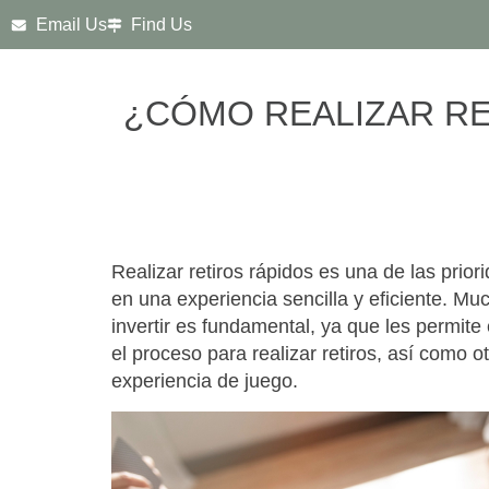
Email Us
Find Us
¿CÓMO REALIZAR RE
Realizar retiros rápidos es una de las prio
en una experiencia sencilla y eficiente. M
invertir es fundamental, ya que les permit
el proceso para realizar retiros, así como
experiencia de juego.