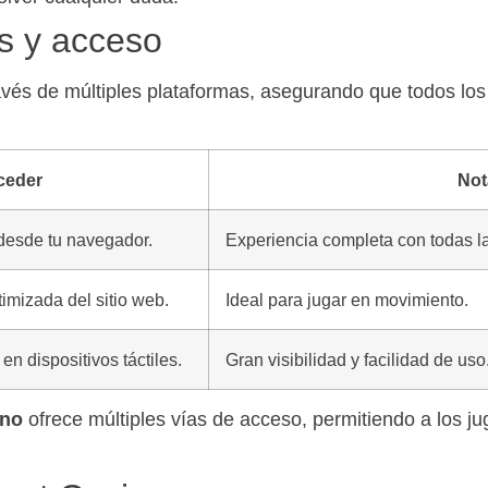
s y acceso
través de múltiples plataformas, asegurando que todos lo
ceder
Not
desde tu navegador.
Experiencia completa con todas la
timizada del sitio web.
Ideal para jugar en movimiento.
n dispositivos táctiles.
Gran visibilidad y facilidad de uso
ino
ofrece múltiples vías de acceso, permitiendo a los ju