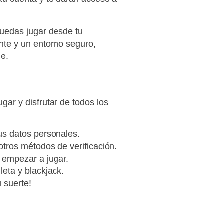
puedas jugar desde tu
nte y un entorno seguro,
ne.
ar y disfrutar de todos los
tus datos personales.
otros métodos de verificación.
a empezar a jugar.
eta y blackjack.
 suerte!