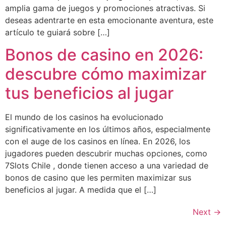
amplia gama de juegos y promociones atractivas. Si
deseas adentrarte en esta emocionante aventura, este
artículo te guiará sobre […]
Bonos de casino en 2026:
descubre cómo maximizar
tus beneficios al jugar
El mundo de los casinos ha evolucionado
significativamente en los últimos años, especialmente
con el auge de los casinos en línea. En 2026, los
jugadores pueden descubrir muchas opciones, como
7Slots Chile , donde tienen acceso a una variedad de
bonos de casino que les permiten maximizar sus
beneficios al jugar. A medida que el […]
Next
→