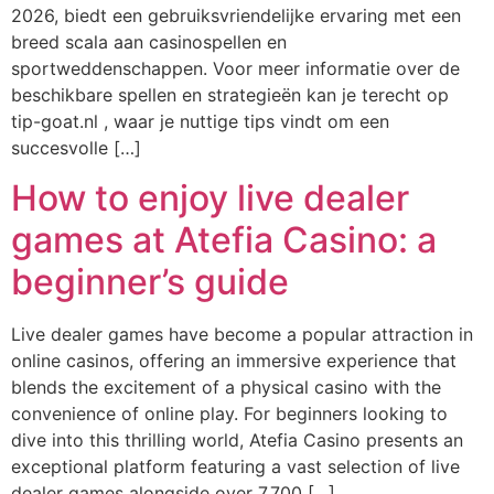
2026, biedt een gebruiksvriendelijke ervaring met een
breed scala aan casinospellen en
sportweddenschappen. Voor meer informatie over de
beschikbare spellen en strategieën kan je terecht op
tip-goat.nl , waar je nuttige tips vindt om een
succesvolle […]
How to enjoy live dealer
games at Atefia Casino: a
beginner’s guide
Live dealer games have become a popular attraction in
online casinos, offering an immersive experience that
blends the excitement of a physical casino with the
convenience of online play. For beginners looking to
dive into this thrilling world, Atefia Casino presents an
exceptional platform featuring a vast selection of live
dealer games alongside over 7,700 […]