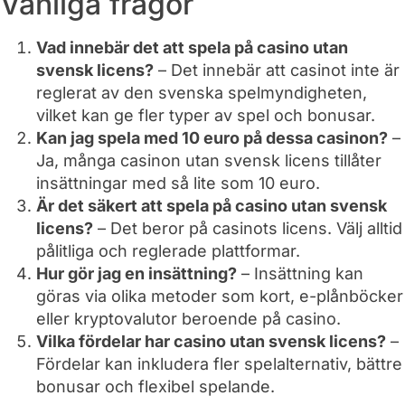
Vanliga frågor
Vad innebär det att spela på casino utan
svensk licens?
– Det innebär att casinot inte är
reglerat av den svenska spelmyndigheten,
vilket kan ge fler typer av spel och bonusar.
Kan jag spela med 10 euro på dessa casinon?
–
Ja, många casinon utan svensk licens tillåter
insättningar med så lite som 10 euro.
Är det säkert att spela på casino utan svensk
licens?
– Det beror på casinots licens. Välj alltid
pålitliga och reglerade plattformar.
Hur gör jag en insättning?
– Insättning kan
göras via olika metoder som kort, e-plånböcker
eller kryptovalutor beroende på casino.
Vilka fördelar har casino utan svensk licens?
–
Fördelar kan inkludera fler spelalternativ, bättre
bonusar och flexibel spelande.