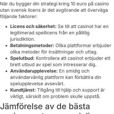
När du bygger din strategi kring 10 euro på casino
utan svensk licens är det avgörande att överväga
följande faktorer:
Licens och säkerhet:
Se till att casinot har en
legitimerad spellicens från en pålitlig
jurisdiktion.
Betalningsmetoder:
Olika plattformar erbjuder
olika metoder för insättningar och uttag.
Spelutbud:
Kontrollera att casinot erbjuder ett
brett utbud av spel som intresserar dig.
Användarupplevelse:
En smidig och
användarvänlig plattform kan förbättra din
spelupplevelse avsevärt.
Kundtjänst:
Tillgång till hjälp och support är
viktigt, särskilt om problem skulle uppstå.
Jämförelse av de bästa