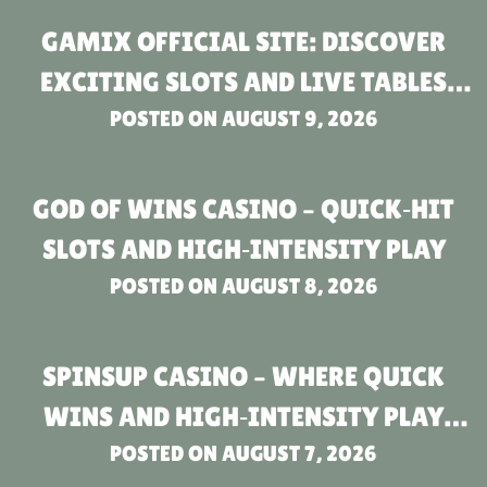
GAMIX OFFICIAL SITE: DISCOVER
EXCITING SLOTS AND LIVE TABLES
POSTED ON
TODAY
AUGUST 9, 2026
GOD OF WINS CASINO – QUICK‑HIT
SLOTS AND HIGH‑INTENSITY PLAY
POSTED ON
AUGUST 8, 2026
SPINSUP CASINO – WHERE QUICK
WINS AND HIGH‑INTENSITY PLAY
POSTED ON
MEET
AUGUST 7, 2026