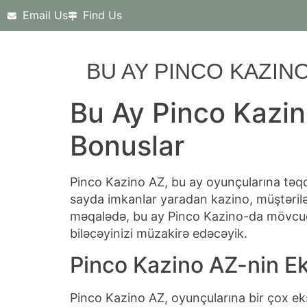
Email Us
Find Us
BU AY PINCO KAZIN
Bu Ay Pinco Kazin
Bonuslar
Pinco Kazino AZ, bu ay oyunçularına təq
sayda imkanlar yaradan kazino, müştəriləri
məqalədə, bu ay Pinco Kazino-da mövcud 
biləcəyinizi müzakirə edəcəyik.
Pinco Kazino AZ-nin Ek
Pinco Kazino AZ, oyunçularına bir çox eks