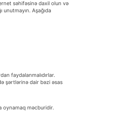
rnet səhifəsinə daxil olun və
ğı unutmayın. Aşağıda
dan faydalanmalıdırlar.
ə şərtlərinə dair bəzi əsas
da oynamaq məcburidir.