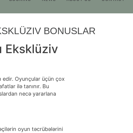
EKSKLÜZIV BONUSLAR
 Eksklüziv
 edir. Oyunçular üçün çox
atlar ilə tanınır. Bu
slardan necə yararlana
çilərin oyun təcrübələrini