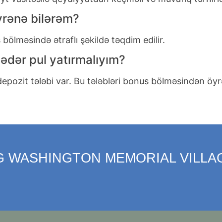
öyrənə bilərəm?
 bölməsində ətraflı şəkildə təqdim edilir.
ədər pul yatırmalıyım?
ozit tələbi var. Bu tələbləri bonus bölməsindən öyrə
G WASHINGTON MEMORIAL VILLA