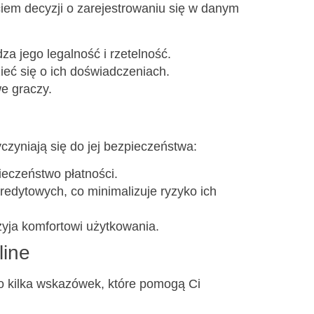
em decyzji o zarejestrowaniu się w danym
a jego legalność i rzetelność.
eć się o ich doświadczeniach.
e graczy.
yczyniają się do jej bezpieczeństwa:
eczeństwo płatności.
redytowych, co minimalizuje ryzyko ich
zyja komfortowi użytkowania.
line
to kilka wskazówek, które pomogą Ci