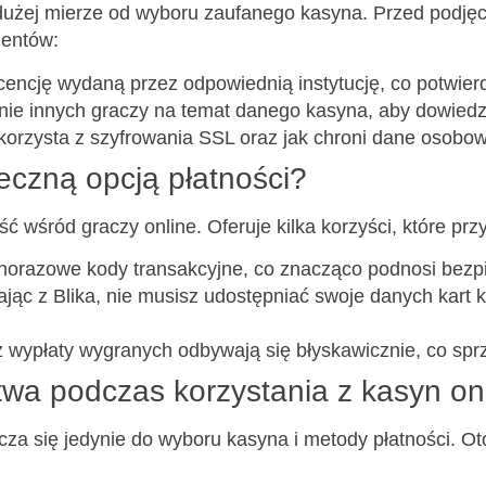
użej mierze od wyboru zaufanego kasyna. Przed podjęci
mentów:
encję wydaną przez odpowiednią instytucję, co potwierdz
ie innych graczy na temat danego kasyna, aby dowiedzi
korzysta z szyfrowania SSL oraz jak chroni dane osobow
ieczną opcją płatności?
ść wśród graczy online. Oferuje kilka korzyści, które prz
dnorazowe kody transakcyjne, co znacząco podnosi bezpi
jąc z Blika, nie musisz udostępniać swoje danych kart k
 wypłaty wygranych odbywają się błyskawicznie, co spr
wa podczas korzystania z kasyn on
za się jedynie do wyboru kasyna i metody płatności. O