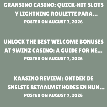
GRANSINO CASINO: QUICK‑HIT SLOTS
Y LIGHTNING ROULETTE PARA
JUGADORES DE RITMO RÁPIDO
POSTED ON
AUGUST 7, 2026
UNLOCK THE BEST WELCOME BONUSES
AT 9WINZ CASINO: A GUIDE FOR NEW
POSTED ON
PLAYERS
AUGUST 7, 2026
KAASINO REVIEW: ONTDEK DE
SNELSTE BETAALMETHODES EN HUN
POSTED ON
VOORDELEN
AUGUST 7, 2026