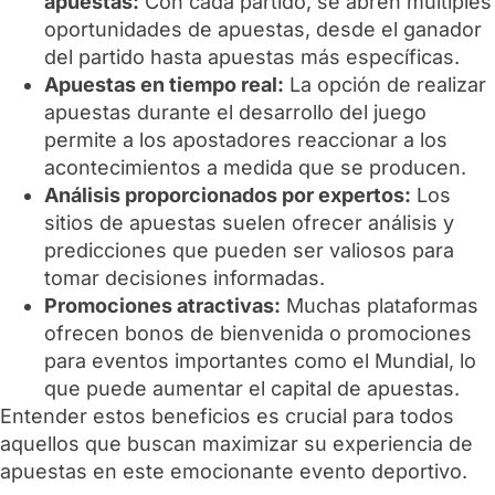
apuestas:
Con cada partido, se abren múltiples
oportunidades de apuestas, desde el ganador
del partido hasta apuestas más específicas.
Apuestas en tiempo real:
La opción de realizar
apuestas durante el desarrollo del juego
permite a los apostadores reaccionar a los
acontecimientos a medida que se producen.
Análisis proporcionados por expertos:
Los
sitios de apuestas suelen ofrecer análisis y
predicciones que pueden ser valiosos para
tomar decisiones informadas.
Promociones atractivas:
Muchas plataformas
ofrecen bonos de bienvenida o promociones
para eventos importantes como el Mundial, lo
que puede aumentar el capital de apuestas.
Entender estos beneficios es crucial para todos
aquellos que buscan maximizar su experiencia de
apuestas en este emocionante evento deportivo.