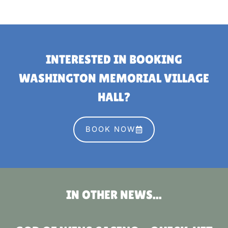
INTERESTED IN BOOKING
WASHINGTON MEMORIAL VILLAGE
HALL?
BOOK NOW
IN OTHER NEWS...