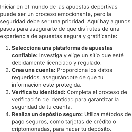
Iniciar en el mundo de las apuestas deportivas
puede ser un proceso emocionante, pero la
seguridad debe ser una prioridad. Aquí hay algunos
pasos para asegurarte de que disfrutes de una
experiencia de apuestas segura y gratificante:
Selecciona una plataforma de apuestas
confiable:
Investiga y elige un sitio que esté
debidamente licenciado y regulado.
Crea una cuenta:
Proporciona los datos
requeridos, asegurándote de que tu
información esté protegida.
Verifica tu identidad:
Completa el proceso de
verificación de identidad para garantizar la
seguridad de tu cuenta.
Realiza un depósito seguro:
Utiliza métodos de
pago seguros, como tarjetas de crédito o
criptomonedas, para hacer tu depósito.