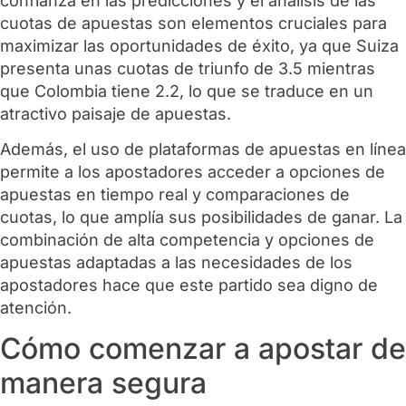
confianza en las predicciones y el análisis de las
cuotas de apuestas son elementos cruciales para
maximizar las oportunidades de éxito, ya que Suiza
presenta unas cuotas de triunfo de 3.5 mientras
que Colombia tiene 2.2, lo que se traduce en un
atractivo paisaje de apuestas.
Además, el uso de plataformas de apuestas en línea
permite a los apostadores acceder a opciones de
apuestas en tiempo real y comparaciones de
cuotas, lo que amplía sus posibilidades de ganar. La
combinación de alta competencia y opciones de
apuestas adaptadas a las necesidades de los
apostadores hace que este partido sea digno de
atención.
Cómo comenzar a apostar de
manera segura